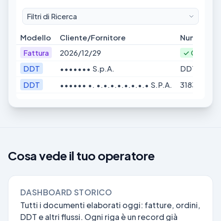
Filtri di Ricerca
Modello
Cliente/Fornitore
Numero D
Fattura
2026/12/29
✓ COMPL
DDT
••••••• S.p.A.
DDT/3758
DDT
•••••• •. •.•.•.•.•.•.•.• S.P.A.
318307678
Cosa vede il tuo operatore
DASHBOARD STORICO
Tutti i documenti elaborati oggi: fatture, ordini,
DDT e altri flussi. Ogni riga è un record già